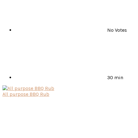
No Votes
30 min
All purpose BBQ Rub