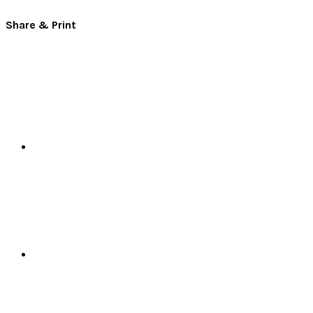
Share & Print
Facebook
X
Pinterest