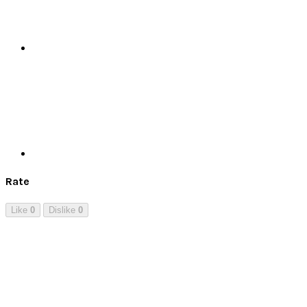
Print
Rate
Like
0
Dislike
0