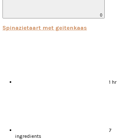
0
Spi­na­zietaart met gei­ten­kaas
1 hr
7
ingredients