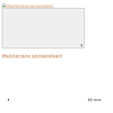
0
Me­di­ter­ra­ne spi­na­zietaart
50 min