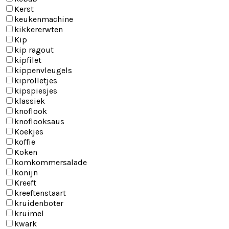
Kerst
keukenmachine
kikkererwten
Kip
kip ragout
kipfilet
kippenvleugels
kiprolletjes
kipspiesjes
klassiek
knoflook
knoflooksaus
Koekjes
koffie
Koken
komkommersalade
konijn
Kreeft
kreeftenstaart
kruidenboter
kruimel
kwark