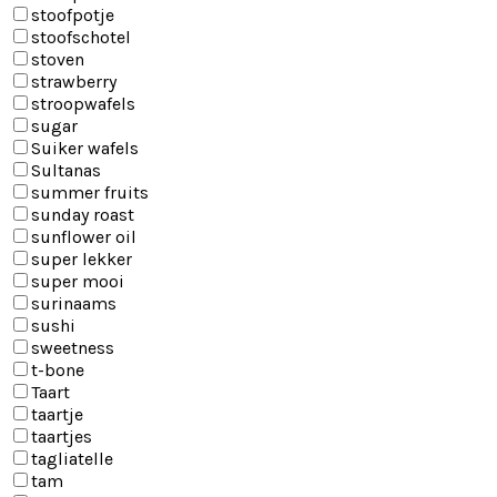
stoofpotje
stoofschotel
stoven
strawberry
stroopwafels
sugar
Suiker wafels
Sultanas
summer fruits
sunday roast
sunflower oil
super lekker
super mooi
surinaams
sushi
sweetness
t-bone
Taart
taartje
taartjes
tagliatelle
tam