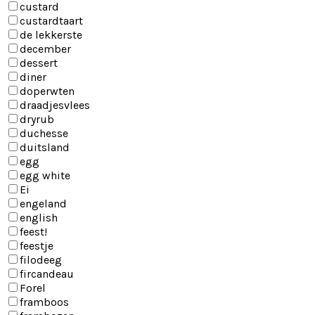
custard
custardtaart
de lekkerste
december
dessert
diner
doperwten
draadjesvlees
dryrub
duchesse
duitsland
egg
egg white
Ei
engeland
english
feest!
feestje
filodeeg
fircandeau
Forel
framboos