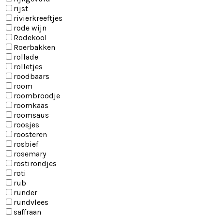
rijst
rivierkreeftjes
rode wijn
Rodekool
Roerbakken
rollade
rolletjes
roodbaars
room
roombroodje
roomkaas
roomsaus
roosjes
roosteren
rosbief
rosemary
rostirondjes
roti
rub
runder
rundvlees
saffraan