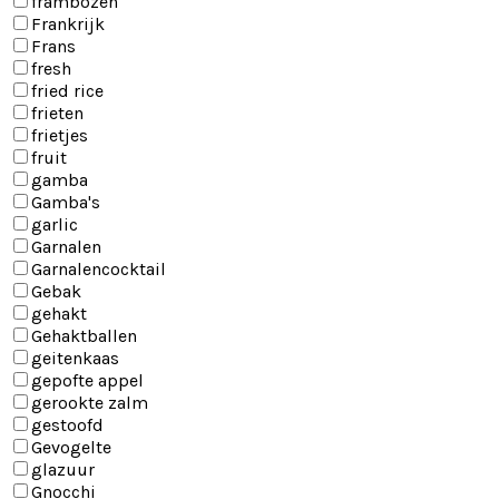
frambozen
Frankrijk
Frans
fresh
fried rice
frieten
frietjes
fruit
gamba
Gamba's
garlic
Garnalen
Garnalencocktail
Gebak
gehakt
Gehaktballen
geitenkaas
gepofte appel
gerookte zalm
gestoofd
Gevogelte
glazuur
Gnocchi