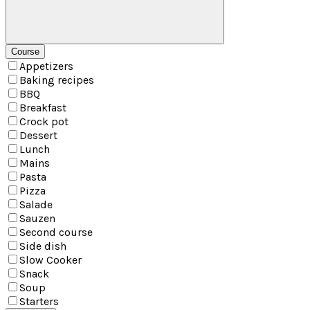
Course
Course
Appetizers
Baking recipes
BBQ
Breakfast
Crock pot
Dessert
Lunch
Mains
Pasta
Pizza
Salade
Sauzen
Second course
Side dish
Slow Cooker
Snack
Soup
Starters