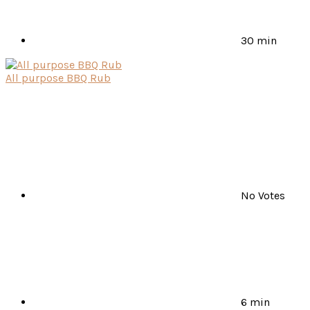
30 min
All purpose BBQ Rub
No Votes
6 min