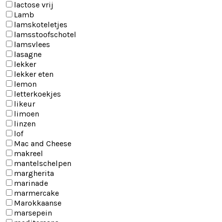
lactose vrij
Lamb
lamskoteletjes
lamsstoofschotel
lamsvlees
lasagne
lekker
lekker eten
lemon
letterkoekjes
likeur
limoen
linzen
lof
Mac and Cheese
makreel
mantelschelpen
margherita
marinade
marmercake
Marokkaanse
marsepein