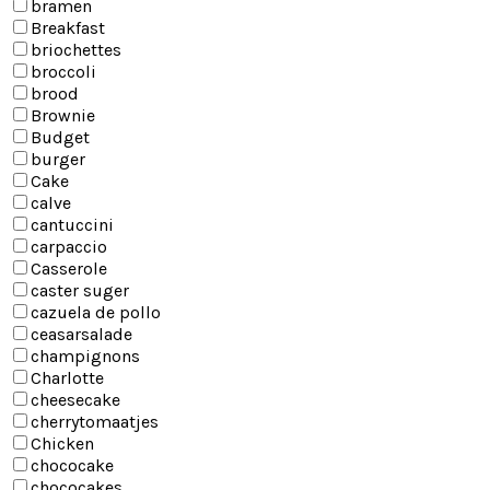
bramen
Breakfast
briochettes
broccoli
brood
Brownie
Budget
burger
Cake
calve
cantuccini
carpaccio
Casserole
caster suger
cazuela de pollo
ceasarsalade
champignons
Charlotte
cheesecake
cherrytomaatjes
Chicken
chococake
chococakes