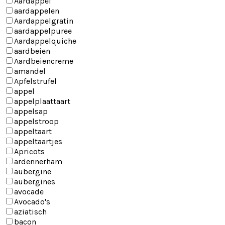
Aardappel
aardappelen
Aardappelgratin
aardappelpuree
Aardappelquiche
aardbeien
Aardbeiencreme
amandel
Apfelstrufel
appel
appelplaattaart
appelsap
appelstroop
appeltaart
appeltaartjes
Apricots
ardennerham
aubergine
aubergines
avocade
Avocado's
aziatisch
bacon