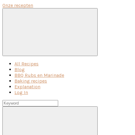
Onze recepten
Menu
All Recipes
Blog
BBQ Rubs en Marinade
Baking recipes
Explanation
Log In
Keyword
Search