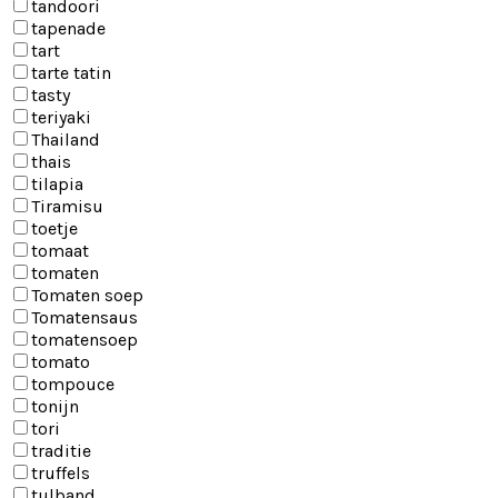
tandoori
tapenade
tart
tarte tatin
tasty
teriyaki
Thailand
thais
tilapia
Tiramisu
toetje
tomaat
tomaten
Tomaten soep
Tomatensaus
tomatensoep
tomato
tompouce
tonijn
tori
traditie
truffels
tulband