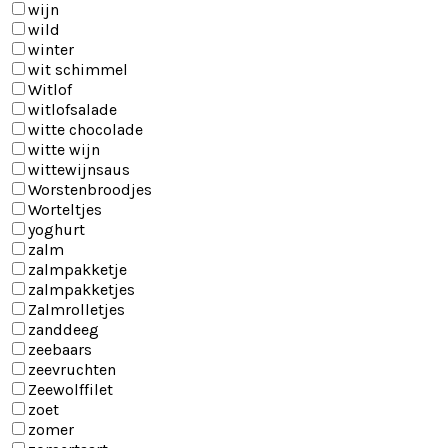
wijn
wild
winter
wit schimmel
Witlof
witlofsalade
witte chocolade
witte wijn
wittewijnsaus
Worstenbroodjes
Worteltjes
yoghurt
zalm
zalmpakketje
zalmpakketjes
Zalmrolletjes
zanddeeg
zeebaars
zeevruchten
Zeewolffilet
zoet
zomer