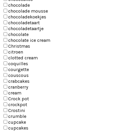
chocolade
chocolade mousse
chocoladekoekjes
chocoladetaart
chocoladetaartje
chocolate
chocolate ice cream
Christmas
citroen
clotted cream
coquilles
courgette
couscous
crabcakes
cranberry
cream
Crock pot
crockpot
Crostini
crumble
cupcake
cupcakes