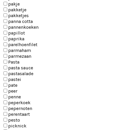
pakje
pakketje
pakketjes
panna cotta
pannenkoeken
papillot
paprika
parelhoenfilet
parmaham
parmezaan
Pasta
pasta sauce
pastasalade
pastei
pate
peer
penne
peperkoek
pepernoten
perentaart
pesto
picknick