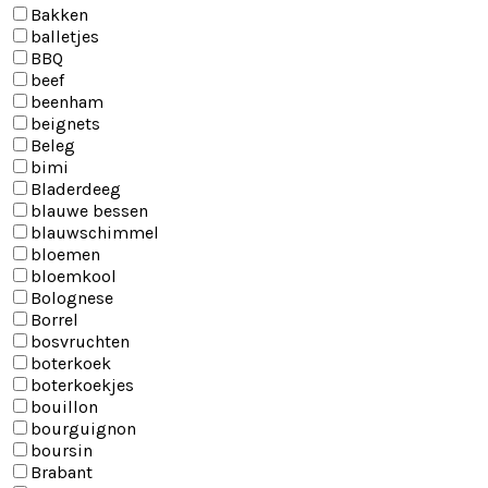
Bakken
balletjes
BBQ
beef
beenham
beignets
Beleg
bimi
Bladerdeeg
blauwe bessen
blauwschimmel
bloemen
bloemkool
Bolognese
Borrel
bosvruchten
boterkoek
boterkoekjes
bouillon
bourguignon
boursin
Brabant