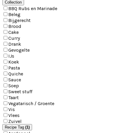
Collection
Collection
BBQ Rubs en Marinade
Beleg
Bijgerecht
Brood
Cake
Curry
Drank
Gevogelte
IJs
Koek
Pasta
Quiche
Sauce
Soep
Sweet stuff
Taart
Vegatarisch / Groente
Vis
Vlees
Zuivel
Recipe
Recipe Tag
(1)
Tag