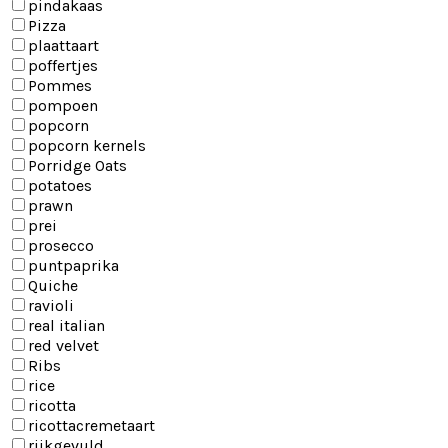
pindakaas
Pizza
plaattaart
poffertjes
Pommes
pompoen
popcorn
popcorn kernels
Porridge Oats
potatoes
prawn
prei
prosecco
puntpaprika
Quiche
ravioli
real italian
red velvet
Ribs
rice
ricotta
ricottacremetaart
rijkgevuld