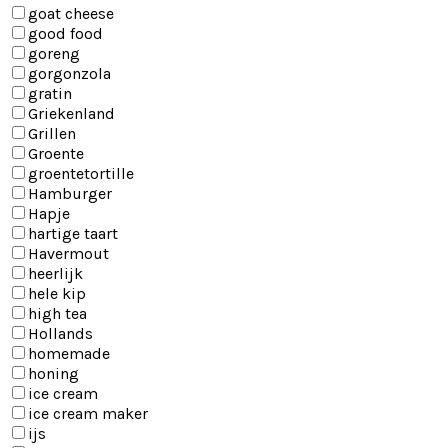
goat cheese
good food
goreng
gorgonzola
gratin
Griekenland
Grillen
Groente
groentetortille
Hamburger
Hapje
hartige taart
Havermout
heerlijk
hele kip
high tea
Hollands
homemade
honing
ice cream
ice cream maker
ijs