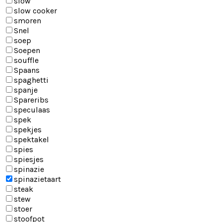
slow
slow cooker
smoren
Snel
soep
Soepen
souffle
Spaans
spaghetti
spanje
Spareribs
speculaas
spek
spekjes
spektakel
spies
spiesjes
spinazie
spinazietaart
steak
stew
stoer
stoofpot