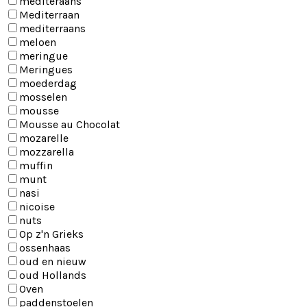
mediteraans
Mediterraan
mediterraans
meloen
meringue
Meringues
moederdag
mosselen
mousse
Mousse au Chocolat
mozarelle
mozzarella
muffin
munt
nasi
nicoise
nuts
Op z'n Grieks
ossenhaas
oud en nieuw
oud Hollands
Oven
paddenstoelen