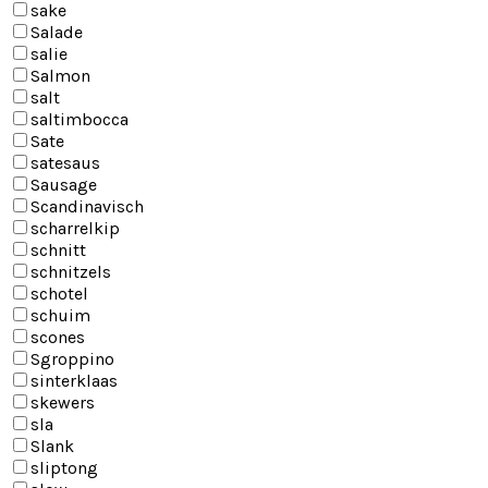
sake
Salade
salie
Salmon
salt
saltimbocca
Sate
satesaus
Sausage
Scandinavisch
scharrelkip
schnitt
schnitzels
schotel
schuim
scones
Sgroppino
sinterklaas
skewers
sla
Slank
sliptong