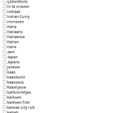
ijsbonbons
In te vriezen
indiaas
Indian Curry
invriezen
Italia
Italiaans
Italiaanse
Italian
Italie
Jam
Japan
Japans
jenever
kaas
kaaskorst
kaassaus
Kabeljauw
kalfsrolletjes
kalkoen
kalkoen filet
kansas city rub
kebab